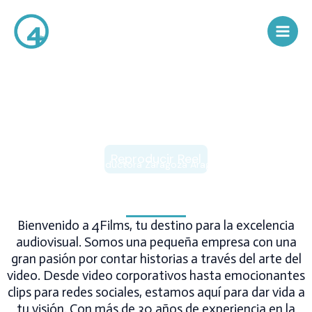
Ir
Main
al
Men
contenido
4FILMS
Reproducir Reel
Productora Zaragoza Aragón
Bienvenido a 4Films, tu destino para la excelencia
audiovisual. Somos una pequeña empresa con una
gran pasión por contar historias a través del arte del
video. Desde video corporativos hasta emocionantes
clips para redes sociales, estamos aquí para dar vida a
tu visión. Con más de 30 años de experiencia en la