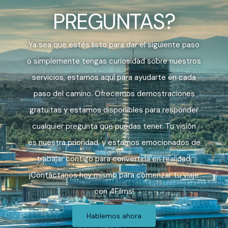
PREGUNTAS?
Ya sea que estés listo para dar el siguiente paso
o simplemente tengas curiosidad sobre nuestros
servicios, estamos aquí para ayudarte en cada
paso del camino. Ofrecemos demostraciones
gratuitas y estamos disponibles para responder
cualquier pregunta que puedas tener. Tu visión
es nuestra prioridad, y estamos emocionados de
trabajar contigo para convertirla en realidad.
¡Contáctanos hoy mismo para comenzar tu viaje
con 4Films!
Hablemos ahora